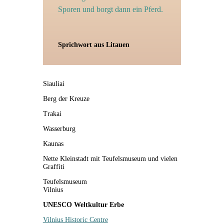
Sporen und borgt dann ein Pferd.
Sprichwort aus Litauen
Siauliai
Berg der Kreuze
Trakai
Wasserburg
Kaunas
Nette Kleinstadt mit Teufelsmuseum und vielen
Graffiti
Teufelsmuseum
Vilnius
UNESCO Weltkultur Erbe
Vilnius Historic Centre