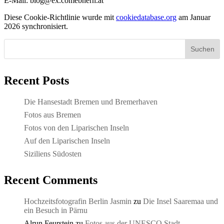
E-Mail:
blog@
ex.com
ebnern.at
Diese Cookie-Richtlinie wurde mit
cookiedatabase.org
am Januar
2026 synchronisiert.
Suchen
Recent Posts
Die Hansestadt Bremen und Bremerhaven
Fotos aus Bremen
Fotos von den Liparischen Inseln
Auf den Liparischen Inseln
Siziliens Südosten
Recent Comments
Hochzeitsfotografin Berlin Jasmin
zu
Die Insel Saaremaa und
ein Besuch in Pärnu
Alrun Feurstein
zu
Fotos aus der UNESCO Stadt