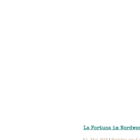
La Fortuna im Nordwe
|
5. Mai 2018
|
Berichte aus C