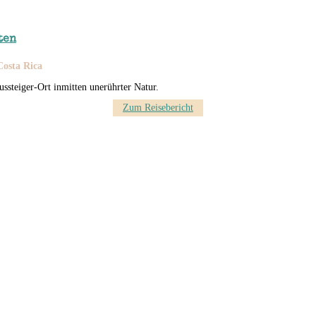
ten
Costa Rica
ussteiger-Ort inmitten unerührter Natur.
Zum Reisebericht