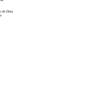
o de Dota
o