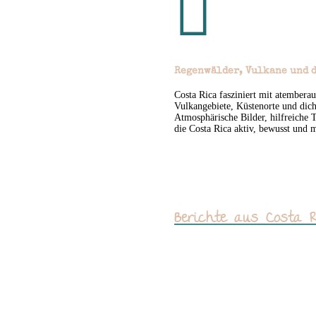

Regenwälder, Vulkane und d
Costa Rica fasziniert mit atemberau
Vulkangebiete, Küstenorte und dic
Atmosphärische Bilder, hilfreiche
die Costa Rica aktiv, bewusst und
Berichte aus Costa 