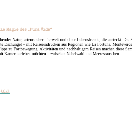
ie Magie des „Pura Vida“
bender Natur, artenreicher Tierwelt und einer Lebensfreude, die ansteckt. Die 
hte Dschungel – mit Reiseeindrücken aus Regionen wie La Fortuna, Monteverde
 Tipps zu Fortbewegung, Aktivitäten und nachhaltigem Reisen machen diese Sam
 mit Kamera erleben möchten – zwischen Nebelwald und Meeresrauschen.
Rica