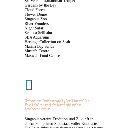
Sri Veeramakaliamman Tempel
Gardens by the Bay
Cloud Forest
Flower Dome
Singapur Zoo
River Wonders
Night Safari
Sentosa Seilbahn
SEA Aquarium
Heritage Collection on Seah
Marina Bay Sands
Mustafa Centre
Maxwell Food Centre

Urbaner Dschungel, kulturelle
Vielfalt und futuristische
Architektur
Singapur vereint Tradition und Zukunft in
einem kompakten Stadtstaat voller Kontraste.