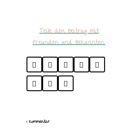
Teile den Beitrag mit
Freunden und Bekannten:








1 Kommentar