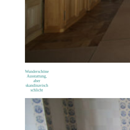
Wunderschöne
Ausstattung,
aber
skandinavisch
schlicht