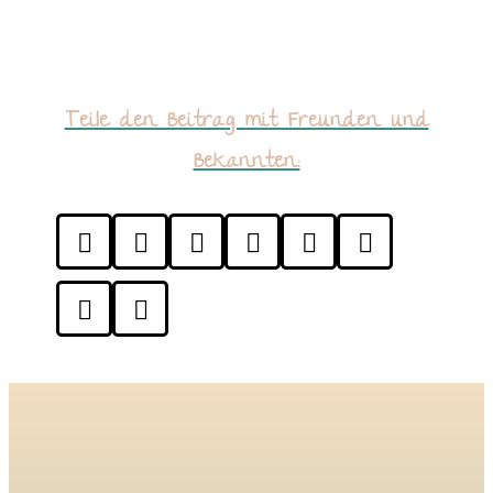
Teile den Beitrag mit Freunden und
Bekannten:







