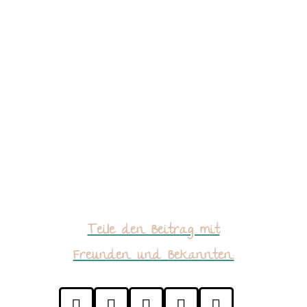
Teile den Beitrag mit
Freunden und Bekannten:




