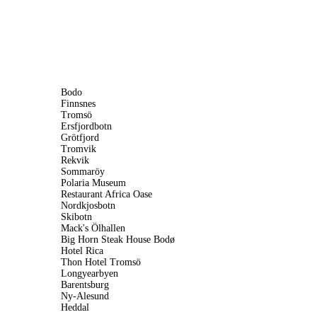
Bodo
Finnsnes
Tromsö
Ersfjordbotn
Grötfjord
Tromvik
Rekvik
Sommaröy
Polaria Museum
Restaurant Africa Oase
Nordkjosbotn
Skibotn
Mack's Ölhallen
Big Horn Steak House Bodø
Hotel Rica
Thon Hotel Tromsö
Longyearbyen
Barentsburg
Ny-Alesund
Heddal