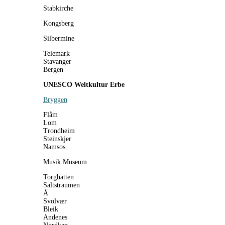
Stabkirche
Kongsberg
Silbermine
Telemark
Stavanger
Bergen
UNESCO Weltkultur Erbe
Bryggen
Flåm
Lom
Trondheim
Steinskjer
Namsos
Musik Museum
Torghatten
Saltstraumen
Å
Svolvær
Bleik
Andenes