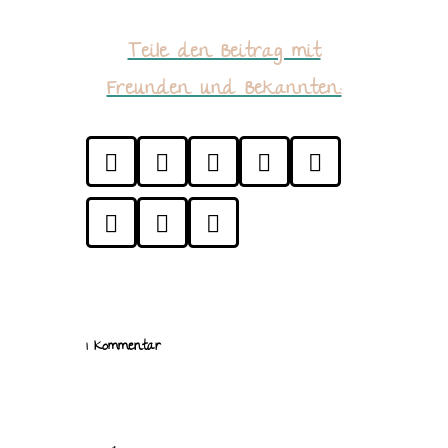
Teile den Beitrag mit
Freunden und Bekannten:








1 Kommentar