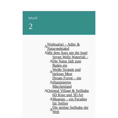
Inhalt
2
Nightsafari – Adler &
Naturspektakel
Mit dem Auto um die Insel
Seven Wells Waterfall –
Die Natur lädt zum
Baden ein
Weiße Strände und
türkises Meer
Dream Forest – ein
illuminiertes
Märchenland
Oriental Village & Seilbahn
6D Kino und 3D Art
Museum – ein Paradies
für Selfies
Die steilste Seilbahn der
Welt