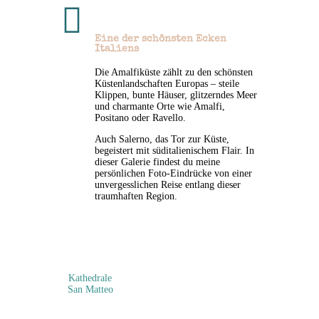

Eine der schönsten Ecken
Italiens
Die Amalfiküste zählt zu den schönsten
Küstenlandschaften Europas – steile
Klippen, bunte Häuser, glitzerndes Meer
und charmante Orte wie Amalfi,
Positano oder Ravello.
Auch Salerno, das Tor zur Küste,
begeistert mit süditalienischem Flair. In
dieser Galerie findest du meine
persönlichen Foto-Eindrücke von einer
unvergesslichen Reise entlang dieser
traumhaften Region.
Kathedrale
San Matteo